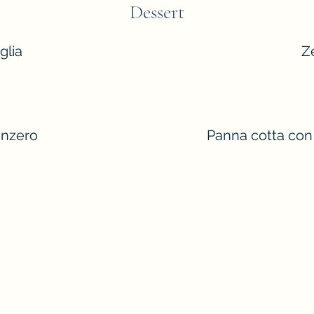
Dessert
glia
Z
enzero
Panna cotta con 